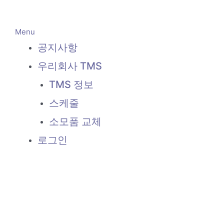
콘
텐
Menu
츠
공지사항
로
건
우리회사 TMS
너
TMS 정보
뛰
기
스케줄
소모품 교체
로그인