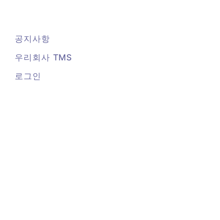
콘
텐
츠
공지사항
로
건
우리회사 TMS
너
로그인
뛰
기